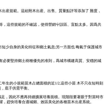
出産規範。這給附木出産、出售、質量點評等添加了 難度，
等，這些規範的不確認，使得營銷屮誤區、盲點太多。因爲共
市短少自身的美化特征和鄉土氣息;另一方面也 晦氣于保護城市
有必要堅持鄉土樹種優先的准則，爲城市構建高質、安穩的城
生的小規範苗木占總面積的近1/2,這些小苗 木不只在短時刻
範，底子供需平衡。
給滿足，因此不應再持續擴展培養面積。現階段要著眼于對當時市
擢，趕快培養合適城鄉、效區美化的各種苗木出産系統。