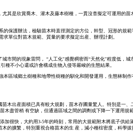
，尤其是欣賞喬木、灌木及藤本樹種，一貫沒杳擬定可運用的苗木
根系的保護辦法，檢驗苗木時直徑測定的方位，幹型、冠形的規範
照需求單位對苗木規範、質量的要求擬定出産、辦理計劃。
市間的現象雷問， “人工化"感覺稠密而“天然化"程度低，城
且引種不小心還或許會構成生物入侵等嚴峻的生態結果。
加強本區域鄉土樹種和地帶性樹種的馴化和開發運用，生態林制作
苗木出産面積已具有較大規劃，苗木存圃量驚人。特別是一、二年
苗木盡管稍 有空缺，但通過區域之間的調劑或下降一下運用規
量添加很快，大約用3-5年的時刻，常用的大規範附木將底子供
苗木的擴繁，特別重視合格苗木的生 産，減小種椬密度，科學拔