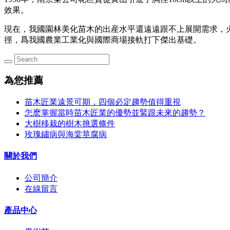
效果。
現在，我國園林美化苗木的出産水平還遠遠跟不上展開需求，
徑，爲我國農業工業化與國際商場接軌打下傑出基礎。
為您推薦
苗木匠業遠景可期，四個必定趨勢值得重視
怎麽掌握當時苗木匠業的優勢並緊跟未來的趨勢？
大樹移栽的樹木挑選條件
玫瑰鏽病與海棠莖腐病
關於我們
公司簡介
在線留言
產品中心