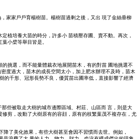
熱，家家戶戶育楊樹苗。楊樹苗過剩之後，又出 現了金絲垂柳
定植培養大苗的時分，許多小 苗積壓存圃、賣不動。再次，
紅葉小檗等舉目皆是。
的挑選，而不能量體裁衣地展開苗木，有的對苗 圃地挑選不
植密度過大，苗木的成長空間太小，加上肥水辦理不及時，苗木
，樹的千形、冠形長勢不良，優質苗出圃率低，直接影響了經濟
于那些被取走大樹的城市邊際區域、村莊、山區而 言，則是大
度修剪，改動了大樹原有的容顔，原有的枝繁葉茂不複存在，尤
下降了美化效果，有些大樹甚至會因不習慣而去世。例如，
的結果是浪費了大 量的人力、物力、財力，也沒有構成傑出的現象