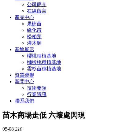
公司簡介
在線留言
產品中心
果樹苗
綠化苗
松柏類
灌木類
基地展示
櫻桃種植基地
獼猴桃種植基地
雲杉苗種植基地
資質榮譽
新聞中心
技術要領
行業資訊
聯系我們
苗木商場走低 六壞處閃現
05-08
210