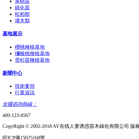
果樹苗
綠化苗
松柏類
灌木類
基地展示
櫻桃種植基地
獼猴桃種植基地
雲杉苗種植基地
新聞中心
技術要領
行業資訊
全國咨詢熱線：
400-123-4567
CopyRight © 2002-2018 AV在线人妻诱惑苗木綠化有限公司 
皖ICP備15025168號