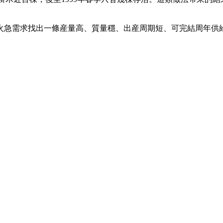
火急需求找出一條産量高、質量穩、出産周期短、可完結周年供給