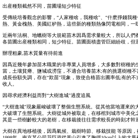
出産種類截然不同，苗圃場短少特征
受傳統培養觀念的影響，“人家種啥，我種啥"、“什麽掙錢我
熱、黃金槐熱、美國紅栌熱，這些新的種類熱像閃電相同，一眨
近兩年法桐、地蠟樹等大規範苗木因爲需求量較大，所以人們
各苗圃出産種類相同，短少特征。苗圃面積盡管巨細紛歧，但
辦理粗豪,苗木質量有待前進
因爲近幾年參加苗木職業的非專業人員增多，大多數對樹種的
當，土壤貧瘠、鹽堿或澇窪，不適合培養苗木;有的挑選樹種不
成長份額失調，存在“欺苗"現象，致使合格苗出圃率低;有的
收人。
因尋求經濟利益而對“大樹進城"過度追風
“大樹進城"現象嚴峻破壞了整個生態系統。從其他當地運來的
大破壞了生態系統。大樹從城外被取走，在移棺到城市中美化
其是一些樹齡較大的老樹，在移栽後往往需求較長的時刻才幹
大樹在異地移植後，因爲氣候、栽樹時節、移栽技能 等原因
1998年，南京某公司花巨資從黃山引進了胸徑10cm以上的