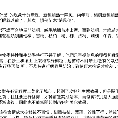
種什麽"的現象十分廣泛。新種類熱一陣風。兩年前，楊樹新種類
眼就以前了。其次，慣例苗木“隨風倒"。
都不謀而合地展開法桐、絨毛地蠟苗木出産。而到法桐、地蠟苗木
運營種類別無他樣，雪松、桧柏、楊、柳、法桐、國槐、冬青、
生物學特性和生態學特征不甚了解，他們只重視信息的獲得和種類
當，在沙土和壤土 上栽棺常綠樹種，起苗時不能帶土坨;有的栽
不進行整形修 剪，不及時進行病蟲災防治，致使疳木抗逆才幹差
大樹在必定程度上美化了城市，起到了皮好的生態效果，但是關
之前，往往要進行修剪，才幹前進其成活率。而修剪特別是大強
逐漸康複，因此也不能當即起到趙好的美化效果。
，往往會構成大樹移後不習慣，樹體枝祜、葉落、幹性下行，然後
大馬褂木近百棵，後至1999年春季只杳幾棵存活。這類做法帶來