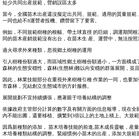
短少共同出産規範，營銷誤區太多
當今，全國苗木出産還沒擬定出共同、規範、適用的質量規範
一同也給不ft運營者投機、鑽營留下了要害。
例如，不同規範樹種的根幅、帶土球直徑 的巨細，調運期間
同的苗木産銷規範沒有出台，在苗木生 産、運營中，無法按
過火尋求外來種類，忽視鄉土樹種的運用
引人樹種份額過大，而區域性鄉土樹種份額過小，一方面構成了城
森林的生態安穩性，森林(生態林)難以向安穩的群落展開，並
因此，林業技能部分在重視外來樹種引種 作業的一同，也要
市森林，完結創立生態城市的方針服務。
展開規劃不宜持續擴張，應著眼于培養結構的調整
依據政府主管部分計算的數字及有關方面的信息報導，現在全國
內不能出圃，還要移植、擴繁到3倍以上的土地上積上。大規範
因爲新種類的添加， 苗木培養技能的前進,苗木成長靈敏，産
木培養種類結構的調整。緊縮慣例小苗木的出産，添加大規範